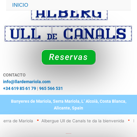
Ir
INICIO
al
contenido
Reservas
CONTACTO
info@llardemariola.com
+34 619 85 61 79
|
965 566 531
Banyeres de Mariola, Serra Mariola, L’ Alcoià, Costa Blanca,
Alicante, Spain
rra de Mariola
Albergue Ull de Canals te da la bienvenida
Bany
PAGINA EN CONSTRUCCIÓN