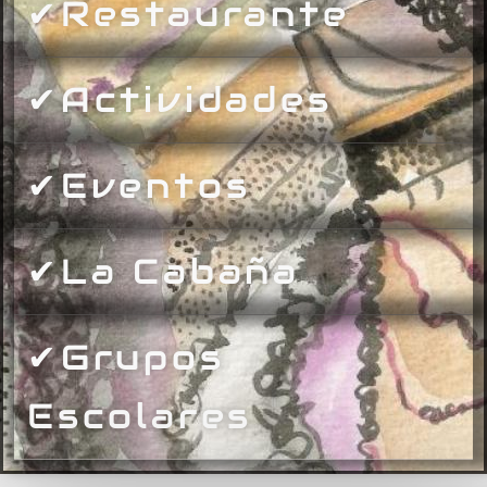
✔Restaurante
✔Actividades
✔Eventos
✔La Cabaña
✔Grupos
Escolares