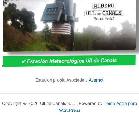
c
o
n
8
.
6
d
e
1
✔ Estación Meteorológica Ull de Canals
0
Estacion propia Asociada a
Avamet
Copyright © 2026 Ull de Canals S.L. | Powered by
Tema Astra para
WordPress